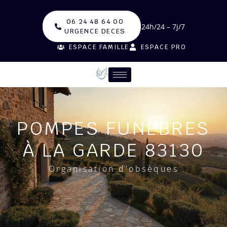
06 24 48 64 00
24h/24 – 7j/7
URGENCE DECES
ESPACE FAMILLE
ESPACE PRO
POMPES FUNÈBRES
À LA GARDE 83130
Organisation d'obsèques