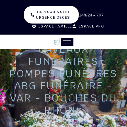
06 24 48 64 00
24h/24 – 7j/7
URGENCE DECES
ESPACE FAMILLE
ESPACE PRO
CAVEAUX
FUNÉRAIRES
POMPES FUNÈBRES
ABG FUNÉRAIRE -
VAR - BOUCHES DU
RHÔNE
Nous vous accompagnons dans sa