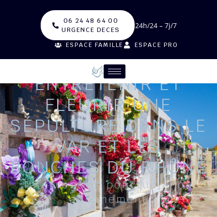
06 24 48 64 00
24h/24 – 7j/7
URGENCE DECES
ESPACE FAMILLE
ESPACE PRO
ENTRETENIR ET
FLEURIR UNE
SÉPULTURE DANS LE
VAR ET LES
BOUCHES DU RHÔNE
Intervention ponctuelle ou
abonnement