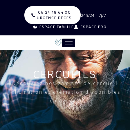
06 24 48 64 00
24h/24 – 7j/7
URGENCE DECES
ESPACE FAMILLE
ESPACE PRO
CERCUEILS
Découvrez nos gammes de cercueil
inhumation et crémation disponibles
en agence