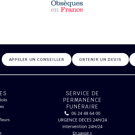
APPELER UN CONSEILLER
OBTENIR UN DEVIS
ES
SERVICE DE
PERMANENCE
écès
FUNÉRAIRE
des
06 24 48 64 00
s
URGENCE DECES 24H/24
fleurs
Intervention 24H/24
s
En savoir +